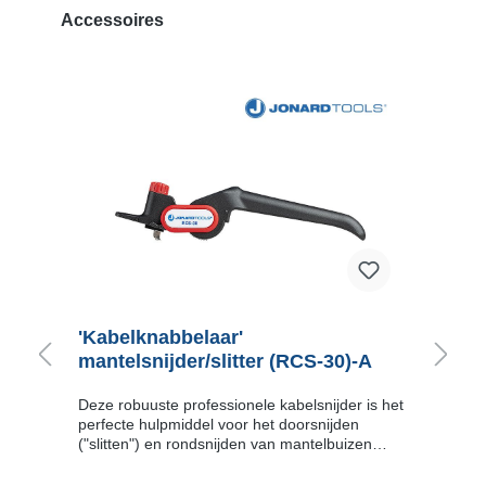
Accessoires
'Kabelknabbelaar'
'
mantelsnijder/slitter (RCS-30)-A
(
Deze robuuste professionele kabelsnijder is het
Deze robuust
perfecte hulpmiddel voor het doorsnijden
pe
("slitten") en rondsnijden van mantelbuizen
(
vanaf een diameter van 25.0 mm. Dat kan
vanaf
zowel aan de uiteinden van de buis maar ook
z