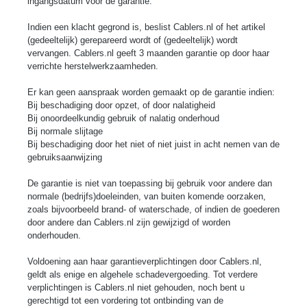
ingangsdatum voor de garantie.
Indien een klacht gegrond is, beslist
Cablers
.nl of het artikel
(gedeeltelijk) gerepareerd wordt of (gedeeltelijk) wordt
vervangen.
Cablers
.nl geeft 3 maanden garantie op door haar
verrichte herstelwerkzaamheden.
Er kan geen aanspraak worden gemaakt op de garantie indien:
Bij beschadiging door opzet, of door nalatigheid
Bij onoordeelkundig gebruik of nalatig onderhoud
Bij normale slijtage
Bij beschadiging door het niet of niet juist in acht nemen van de
gebruiksaanwijzing
De garantie is niet van toepassing bij gebruik voor andere dan
normale (bedrijfs)doeleinden, van buiten komende oorzaken,
zoals bijvoorbeeld brand- of waterschade, of indien de goederen
door andere dan
Cablers
.
nl zijn gewijzigd of worden
onderhouden.
Voldoening aan haar garantieverplichtingen door
Cablers
.nl,
geldt als enige en algehele schadevergoeding. Tot verdere
verplichtingen is
Cablers
.nl niet gehouden, noch bent u
gerechtigd tot een vordering tot ontbinding van de