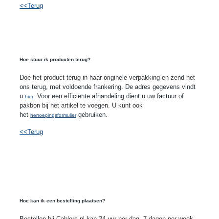
<<Terug
Hoe stuur ik producten terug?
Doe het product terug in haar originele verpakking en zend het
ons terug, met voldoende frankering. De adres gegevens vindt
u
. Voor een
efficiënte
afhandeling dient u uw factuur of
hier
pakbon
bij het artikel te voegen. U kunt ook
het
gebruiken.
herroepingsformulier
<<Terug
Hoe kan ik een bestelling plaatsen?
Bestellen bij
Cablers
.nl kan 24 uur per dag, 7 dagen per week.