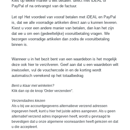
Kies op welke manier u wilt betalen: direct met iDEAL of
PayPal of na ontvangst van de factuur.
Let op! Het voordeel van vooraf betalen met iDEAL en PayPal
is, dat we alle voorradige artikelen direct aan u kunnen leveren.
Kiest u voor een andere manier van betalen, dan kan het zijn
dat we u om een (gedeeltelijke) vooruitbetaling vragen. We
bezorgen voorradige artikelen dan zodra de vooruitbetaling
binnen is.
Wanneer u in het bezit bent van een waardebon is het mogelijk
deze ook hier te verzilveren. Geef aan dat u een waardebon wilt
inwisselen, vul de vouchercode in en de korting wordt
automatisch verrekend op het totaalbedrag
Bent u klaar met winkelen?
Klik dan op de knop 'Order verzenden''.
Verzendadres kiezen
Als u bij uw accountgegevens alternatieve verzend adressen
ingegeven heeft, kunt u hier het juiste adres aangeven. Als u geen
alternatief verzend adres ingegeven heeft, wordt u gevraagd te
bevestigen dat u onze algemene voorwaarden heeft gelezen en dat
u die accepteert.