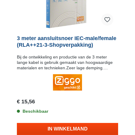
3 meter aansluitsnoer IEC-male/female
(RLA++21-3-Shopverpakking)
Bij de ontwikkeling en productie van de 3 meter
lange kabel is gebruik gemaakt van hoogwaardige
materialen en technieken.Zeer lage demping.
minimaal signaalverlies5 Jaar garantieUitstekende
connectoren voor prima verbinding Hoge
afscherming. geen beïnvloeding van uw digitale
televisiesignaal. Op de kabels zijn een geheel
metalen IEC-male en IEC-female connector
gemonteerd met zeer goede contacteigenschappen.
€ 15,56
Uitgevoerd met een aangegoten trekontlasting. De
juiste maatvoering en goede veerkracht van de
Beschikbaar
connectoren waarborgen een minimale demping.
Deze gecertificeerde aansluitkabel heeft meerdere
afschermingen en voldoet dan ook aan de hoge
IN WINKELMAND
Europese eisen. De kabel is Kabel Keur-