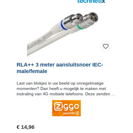
RLA++ 3 meter aansluitsnoer IEC-
male/female
Last van blokjes in uw beeld op onregelmatige
momenten? Dan heeft u mogelijk te maken met
instraling van 4G mobiele telefoons. Deze zenden op
frequenties die ook gebruikt worden voor de
doorgifte van een aantal digitale televisiekanalen.
Om te voorkomen dat de straling door de 4G
mobiele telefoons via het aansluitsnoer op uw
binnenhuisnetwerk komen (zg. instraling) is dit 3
meter lang aansluitsnoer ontwikkeld. Het
€ 14,96
aansluitsnoer heeft een unieke samenstelling met