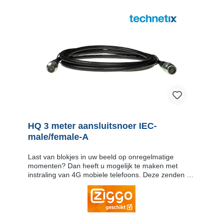
HQ 3 meter aansluitsnoer IEC-
male/female-A
Last van blokjes in uw beeld op onregelmatige
momenten? Dan heeft u mogelijk te maken met
instraling van 4G mobiele telefoons. Deze zenden op
frequenties die ook gebruikt worden voor de
doorgifte van een aantal digitale televisiekanalen.
Om te voorkomen dat de straling door de 4G
mobiele telefoons via het aansluitsnoer op uw
binnenhuisnetwerk komen (z.g. instraling) is dit 3