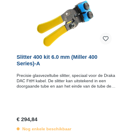
Slitter 400 kit 6.0 mm (Miller 400
Series)-A
Precisie glasvezeltube slitter, speciaal voor de Draka
DAC FttH kabel. De slitter kan uitstekend in een
doorgaande tube en aan het einde van de tube de
insnijding maken. Door zijn vorm kan de slitter met
geringe inspanning grote krachten op de tubemantel
uitoefenen. Kenmerken De slitter komt in een luxe
draagkoffer inclusief 10 reserve mesjes. De positie
van de snijmesjes zijn in de fabriek bepaald voor een
optimale insnijding zonder de kwetsbare glasvezels
€ 294,84
te beschadigen. De snijblokjes zijn eenvoudig te
verwisselen met snijblokjes voor andere maten
Nog enkele beschikbaar