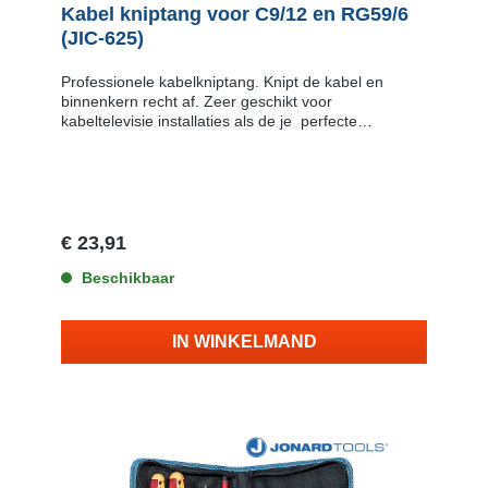
Kabel kniptang voor C9/12 en RG59/6
(JIC-625)
Professionele kabelkniptang. Knipt de kabel en
binnenkern recht af. Zeer geschikt voor
kabeltelevisie installaties als de je perfecte
verbindingen wilt maken. Met de speciaal gevormde
bek (in de vorm van een papegaaibek) van de
kabelkniptang wordt de kabel recht afgeknipt voor
een optimale verbinding. De bek heeft twee
knipopeningen. de kleinste is voor aders tot 6 AWG
(ca 4 mm). de grootste voor C9/C12 en RG59/6
€ 23,91
coaxkabels.
Beschikbaar
IN WINKELMAND