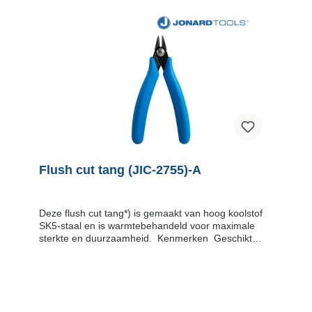
Flush cut tang (JIC-2755)-A
Deze flush cut tang*) is gemaakt van hoog koolstof
SK5-staal en is warmtebehandeld voor maximale
sterkte en duurzaamheid. Kenmerken Geschikt
voor draad tot 18 AWG met minimale
afsplinteringGeschikt voor glasvezel knippen (ook
bekend onder de naam Kniptang
Spitsbek)Hefboomveer opent de tangen
automatischErgonomisch ontworpen handvat met