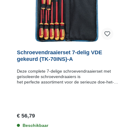
Schroevendraaierset 7-delig VDE
gekeurd (TK-70INS)-A
Deze complete 7-delige schroevendraaierset met
geïsoleerde schroevendraaiers is
het perfecte assortiment voor de serieuze doe-het-
zelver en professionele monteur. Alle onderdelen van
deze set zijn getest tot 10.000 Volt wisselspanning
en voldoen aan de VDE-eis en IEC-60900
(handgereedschap voor gebruik tot 1000 Volt
wisselspanning en 1500 Volt gelijkspanning). De
gereedschappen komen in een professionele,
€ 56,79
stevige gereedschapstas en bevat: Inhoud Code
Informatie 1 Schroevendraaier. Philips (kruiskop).
Beschikbaar
PH1 INS-180 lengte schacht: 76.2 mm lengte totaal: