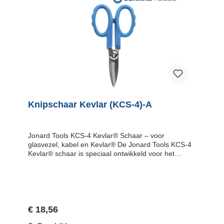
Knipschaar Kevlar (KCS-4)-A
Jonard Tools KCS-4 Kevlar® Schaar – voor
glasvezel, kabel en Kevlar® De Jonard Tools KCS-4
Kevlar® schaar is speciaal ontwikkeld voor het
moeiteloos knippen van Kevlar® vezels,
kabelisolatie, tape, tyraps en andere materialen die
je tegenkomt bij glasvezel- en
datanetwerkinstallaties. Kenmerken Hoge kwaliteit
snijbladen van koolstofstaal, hittebehandeld tot HRC
46-48 voor extra duurzaamheid en een lange
€ 18,56
levensduur.Ergonomische en ruime handgrepen van