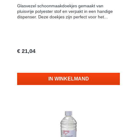
Glasvezel schoonmaakdoekjes gemaakt van
pluisvrije polyester stof en verpakt in een handige
dispenser. Deze doekjes zijn perfect voor het
reinigen van onbedekte vezels, connector
eindvlakken en elektronische
componenten. KenmerkenGemaakt van pluisvrij
polyester materiaal, geschikt voor het reinigen van
vezelconnectoren en gevoelige elektronische
componenten,verpakt in een duurzaam plastic mini
€ 21,04
potje om vervuiling te voorkomen enbevat 90
pluisvrije doekjes per verpakking.
Vraag naar de levertijd
IN WINKELMAND