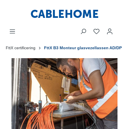
FttX certificering
FttX B3 Monteur glasvezellassen AD/DP