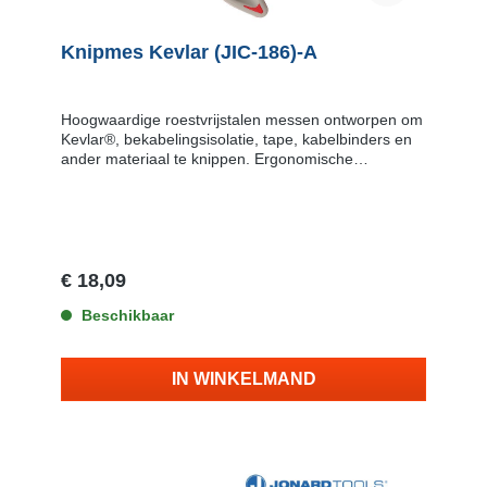
Knipmes Kevlar (JIC-186)-A
Hoogwaardige roestvrijstalen messen ontworpen om
Kevlar®, bekabelingsisolatie, tape, kabelbinders en
ander materiaal te knippen. Ergonomische
handgrepen voor hoog gebruikerscomfort en
duurzaamheid. Instelbare verbindingsschroef onder
de beschermkap en een gekarteld mes voor de
perfect knip. Het knipmes is slechts 15 cm (6") lang.
Het handvat is gemaakt van Nylon en afgewerkt met
Santoprene (een rubber met een zachte.
€ 18,09
fluweelachtige afwerking).
Beschikbaar
IN WINKELMAND