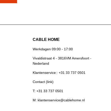
tuur.Met
,
95 dB) en
et deze
en moderne
chnici die
d én
 2 GHz:
CABLE HOME
 schade
+
Werkdagen 09:00 - 17:00
ie inclusief
Vivaldistraat 4 - 3816VM Amersfoort -
-DG100FB
Nederland
 voor
eid
Klantenservice:: +31 33 737 0501
00BLDe
ator met
 Deze
Contact (link)
kheid om de
igen. De
T: +31 33 737 0501
ns over
is
M: klantenservice@cablehome.nl
gspunten
r.