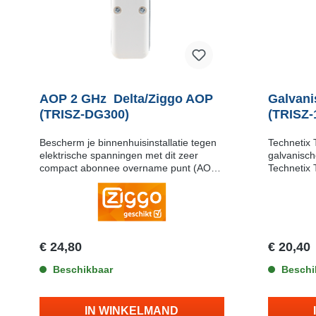
AOP 2 GHz Delta/Ziggo AOP
Galvani
(TRISZ-DG300)
(TRISZ-
Bescherm je binnenhuisinstallatie tegen
Technetix
elektrische spanningen met dit zeer
galvanisch
compact abonnee overname punt (AOP).
Technetix
Het AOP heeft uitstekende
hoogwaardi
eigenschappen en is geschikt voor het
galvanisch
nieuwe DOCSIS-3.1.Modem Safe™ De
ontworpen
TRISZ-DG300 heeft het Modem Safe™
breedband
bescherming tegen indirecte
installatie
blikseminslag. Eenvoudige installatie De
zowel de b
€ 24,80
€ 20,40
TRISZ-DG300 is eenvoudig te
tegen ong
installeren: plaats op de binnenkomende
Beschikbaar
maximale ve
Beschi
coaxkabel een F-male connector en
Uitgerust
schroef die vast op de ingang van het
passieve 
AOP.
deze isol
IN WINKELMAND