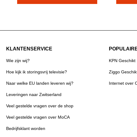
routers en
zijn lage 
uitstekend
robuuste F
isolator a
netwerkopb
kiezen voor
gemak. Kenmerken Ge
toekomstb
KLANTENSERVICE
POPULAIR
Modem Saf
modems/ro
Wie zijn wij?
KPN Geschikt
tegen 4G/5
installatie inc
Hoe kijk ik storingsvrij televisie?
Ziggo Geschik
TRISZ-DG1
prestaties 
Naar welke EU landen leveren wij?
Internet over 
betrouwbaarheid te
TRISZ-10
Leveringen naar Zwitserland
beschikt e
aansluitin
Veel gestelde vragen over de shop
twee beve
weerszijde
Veel gestelde vragen over MoCA
de koppeli
een montag
Bedrijfsklant worden
TRISZ-100B
twee F-fem