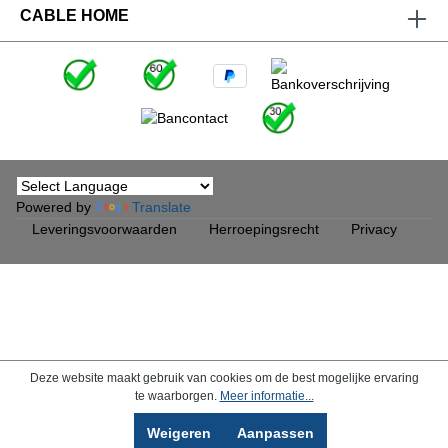
di
CABLE HOME
RCS25 D
m
m
z
zon
h
Powered by
Translate
Leveringsvoorwaarden
Herroepingsrecht
Privacy
Deze website maakt gebruik van cookies om de best mogelijke ervaring
te waarborgen.
Meer informatie...
Weigeren
Aanpassen