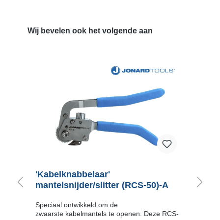
Wij bevelen ook het volgende aan
'Kabelknabbelaar'
'
-
mantelsnijder/slitter (RCS-50)-A
m
Speciaal ontwikkeld om de
D
zwaarste kabelmantels te openen. Deze RCS-
per