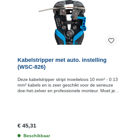
Kabelstripper met auto. instelling
(WSC-826)
Deze kabelstripper stript moeiteloos 10 mm² - 0.13
mm² kabels en is zeer geschikt voor de serieuze
doe-het-zelver en professionele monteur. Moet je
veel kabel strippen met diverse diameters? Erg lastig
toch om steeds maar weer je striptang in te stellen?
Gebruik deze professionele kabelstripper met zijn
automatische instelling en je bent van je probleem
af! Je stript diverse diameter kabels achter elkaar
zonder(!) deze kabelstripper opnieuw in te stellen!
€ 45,31
Leg de kabel in de stripper Gebruik de instelbare
kabelstop als je veel kabels op dezelfde lengte
Beschikbaar