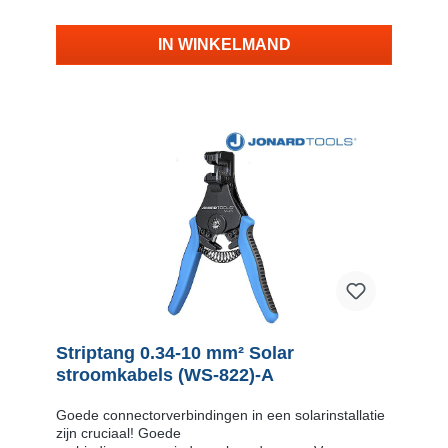
strippen wilt. of Draai de kabelstop weg om zelf de
striplengte te bepalen Knijp dan beide handvatten
samen, en klaar! ​Een professionele kabelstripper
IN WINKELMAND
met ergonomische prettig aanvoelende handgrepen
en uitstekende prijs/kwaliteit verhouding! Zeer
geschikt voor het strippen van elektro-
installatiekabel De stripkracht kan met een knop
nauwkeurig worden ingesteld Handige instelbare
stripstop voor consistente resultaten Ergonomische
handgreep verhoogt het gebruiksgemak
Krimpfunctie voor ongeïsoleerde kabelschoenen: 0.5
- 6mm2 (AWG 10-22) Speciale krimpfunctie voor
ontstekingsdraden 7 - 8mm
Striptang 0.34-10 mm² Solar
stroomkabels (WS-822)-A
Goede connectorverbindingen in een solarinstallatie
zijn cruciaal! Goede