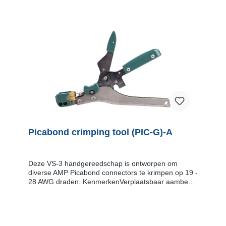
Picabond crimping tool (PIC-G)-A
Deze VS-3 handgereedschap is ontworpen om
diverse AMP Picabond connectors te krimpen op 19 -
28 AWG draden. KenmerkenVerplaatsbaar aambeeld
en twee vaste stempels krimpen de connector elke
keer perfectRubberen draadsteunen houden de
draad op zijn plaats tijdens het krimpenIngebouwde
draadsnijder positioneert de connector op het