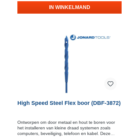
telescopische handgreep voor comfortabel transport.
Het heldere blauwe interieur maakt het vinden van
IN WINKELMAND
gereedschap snel en gemakkelijk. Kenmerken
Gereedschapstas met wielen18
opbergvakkenGemaakt van duurzaam 1680D
ballistisch nylonGeschikt voor ruw
terreinTelescopische handgreepHandig voor lange
voorwerpen zoals schroevendraaiersAfmetingen
(buitenmaat): 40,64 x 27,94 x 41,91 cmGewicht:
4767 gramKleur: zwart en blauw
High Speed Steel Flex boor (DBF-3872)
Ontworpen om door metaal en hout te boren voor
het installeren van kleine draad systemen zoals
computers, beveiliging, telefoon en kabel. Deze