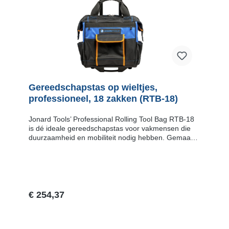
Gereedschapstas op wieltjes,
professioneel, 18 zakken (RTB-18)
Jonard Tools’ Professional Rolling Tool Bag RTB-18
is dé ideale gereedschapstas voor vakmensen die
duurzaamheid en mobiliteit nodig hebben. Gemaakt
van sterk 1680D ballistisch nylon (een supersterk
type nylon, taai en duurzaam mandgeweven), biedt
deze tas uitstekende bescherming en weerstand
tegen slijtage. Met 18 ruime opbergvakken heb je
altijd voldoende ruimte voor al je gereedschap,
inclusief lange schroevendraaiers dankzij de 13-inch
€ 254,37
hoge binnenkant. De grote wielen met loopvlakken
maken verplaatsing over ruw terrein
Vraag naar de levertijd
eenvoudig. Daarnaast zorgt de uitschuifbare