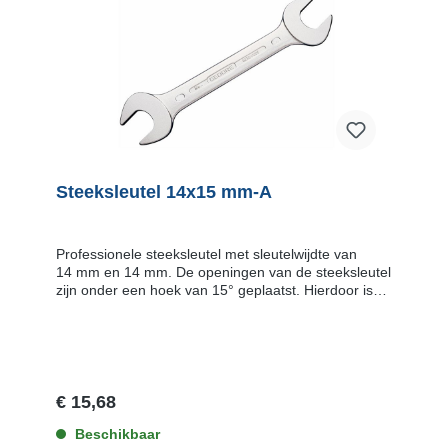
Steeksleutel 14x15 mm-A
Professionele steeksleutel met sleutelwijdte van
14 mm en 14 mm. De openingen van de steeksleutel
zijn onder een hoek van 15° geplaatst. Hierdoor is
het mogelijk de sleutel ook in weinig draairuimte te
gebruiken. Draaien van de steeksleutel over de
lengte-as geeft 2 × 15° = 30°. Kenmerken Uitvoering
volgens DIN 3113 vorm A, ISO 3318, ISO 7738
Openingen 15° gebogen Oppervlak mat-gesatineerd
verchroomd Materiaal chroom-vanadiumstaal
€ 15,68
Beschikbaar