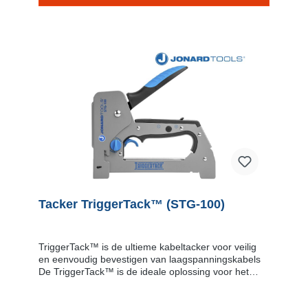
knijpen.Kenmerken Isolerende buitenlaag en stalen
nieten zorgen voor een stevige en veilige bevestiging
van draden.Corrosiebestendige stalen
bevestigingen, ideaal voor zowel binnen- als
buitengebruik.Witte kunststof isolatie biedt extra
bescherming voor de kabels tijdens het
nieten.Afmetingen: beenlengte 1/4 inch, breedte van
de kroon 1/4 inch, en isolatiehoogte 1/4 inch
Tacker TriggerTack™ (STG-100)
TriggerTack™ is de ultieme kabeltacker voor veilig
en eenvoudig bevestigen van laagspanningskabels
De TriggerTack™ is de ideale oplossing voor het
veilig bevestigen van verschillende soorten
laagspanningsdraden en -kabels, zoals C9, C12,