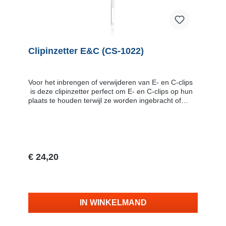
Clipinzetter E&C (CS-1022)
Voor het inbrengen of verwijderen van E- en C-clips
is deze clipinzetter perfect om E- en C-clips op hun
plaats te houden terwijl ze worden ingebracht of
vastgepakt voor verwijdering. KenmerkenGebruikt op
E- en C-clips met een binnendiameter van 3.96 mm
-76.2 mm en diktes van 0,635 mm - 2.36 mmHaak
en bladveer aan het ene uiteinde van het
gereedschap verwijderen de clips
gemakkelijkBladveer aan het andere uiteinde van het
€ 24,20
gereedschap houdt clips op hun plaats tijdens het
inbrengenDunne smalle body geeft toegang tot
Vraag naar de levertijd
besloten ruimtes
IN WINKELMAND