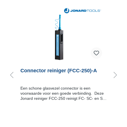
0
Connector reiniger (FCC-250)-A
A
m
Een schone glasvezel connector is een
D
voorwaarde voor een goede verbinding. Deze
o
an
Jonard reiniger FCC-250 reinigt FC- SC- en ST-
z
connectoren met slechts een klik. De FCC-250
gl
is bekend om zijn bijzonder snelle en
m
hoogwaardige reinigingsprestaties; de FCC-250
e
e
reinigt het gebied rond de kritische vezelkern.
m
tot diep in het contactgebied. Om het
dr