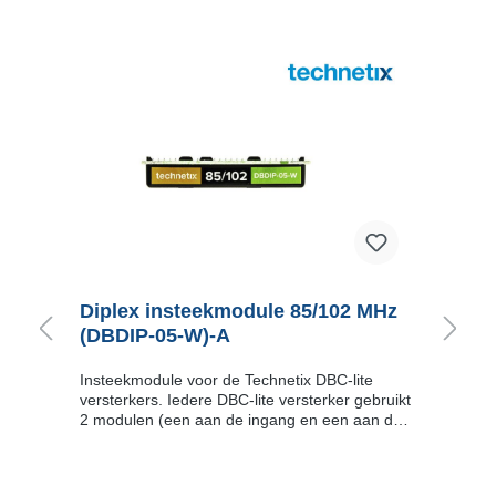
Diplex insteekmodule 85/102 MHz
D
(DBDIP-05-W)-A
(
Insteekmodule voor de Technetix DBC-lite
I
versterkers. Iedere DBC-lite versterker gebruikt
v
2 modulen (een aan de ingang en een aan de
2
uitgang).Om schade te voorkomen adviseren
u
wij voor de (de)montage van die insteekmodule
w
t
de special DIPLEX removal tool (DBGB-A) te
d