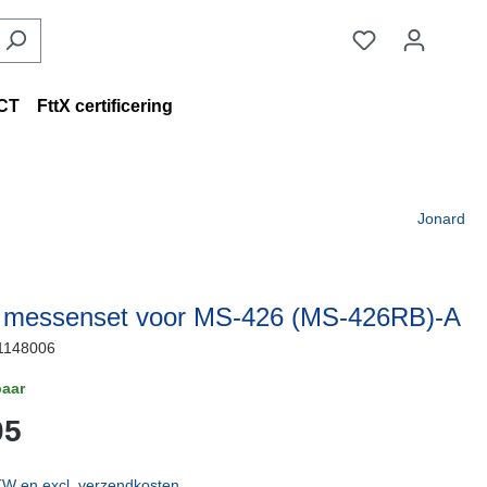
CT
FttX certificering
Jonard
 messenset voor MS-426 (MS-426RB)-A
1148006
aar
05
BTW en excl. verzendkosten