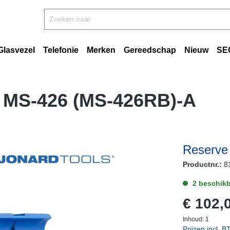
Glasvezel
Telefonie
Merken
Gereedschap
Nieuw
SE
 MS-426 (MS-426RB)-A
Reserve
Productnr.:
8
2 beschikb
€ 102,
Inhoud:
1
Prijzen incl. 