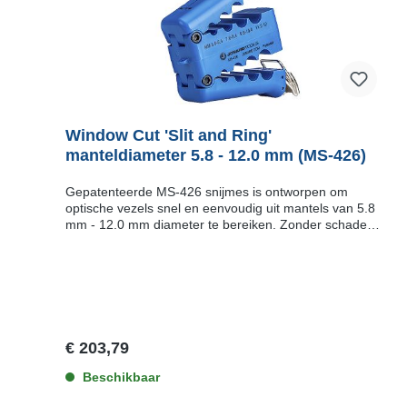
Window Cut 'Slit and Ring'
manteldiameter 5.8 - 12.0 mm (MS-426)
Gepatenteerde MS-426 snijmes is ontworpen om
optische vezels snel en eenvoudig uit mantels van 5.8
mm - 12.0 mm diameter te bereiken. Zonder schade
aan de optische vezels!Het snijmes heeft
4 precisiegroeven voor diverse manteldiameters: 5.8 -
6.4 mm 7.8 - 8.4 mm 9.8 - 10.4 mm11.2 - 12 mmHet
mes is zeer eenvoudig en doeltreffend te
gebruiken:Selecteer de juiste groef. Elke groef is
gemarkeerd met de aanbevolen vezelgroottePlaats de
tube in de gekozen groefDe pijl op de bovenkant van de
€ 203,79
MS-426 geeft de locatie van het blad en de trekrichting
aanSluit en vergrendel het dekseltje en trek het mes
Beschikbaar
over de mantelDe messen zijn vervangbaar en als losse
accessoire leverbaar (Jonard MS-426RB)