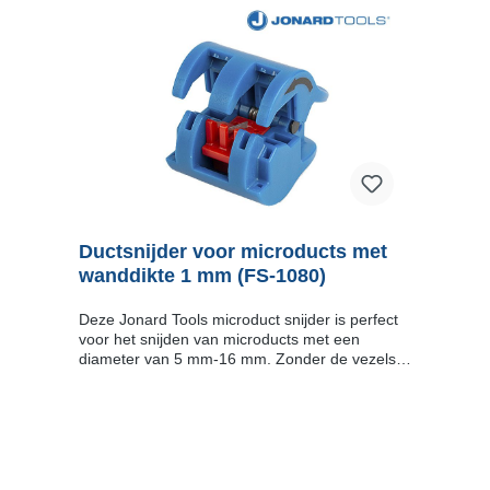
Ductsnijder voor microducts met
wanddikte 1 mm (FS-1080)
Deze Jonard Tools microduct snijder is perfect
voor het snijden van microducts met een
diameter van 5 mm-16 mm. Zonder de vezels
binnenin te beschadigen. Kenmerken Uniek
ontwerp om microducts met een diameter van 5
mm-16 mm te snijden zonder aanpassingen
aan het gereedschap Brede kaken die rond de
microduct krult om de perfecte rechte snijlijn te
houden Gemakkelijk te openen en over de