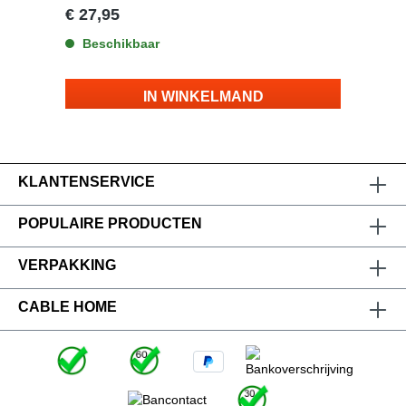
microduct te klemmen door de vlinderklem met
€ 27,95
veermechanisme inclusief het FS-1080RB
snijmesje Gewicht slechts 36 gram Geschikt
Beschikbaar
voor de volgende microducts: Microduct
wanddikte: 1.5 - 1.3 mm Microduct
diameterbereik: 5.0 - 16.0 mm
IN WINKELMAND
KLANTENSERVICE
POPULAIRE PRODUCTEN
VERPAKKING
CABLE HOME