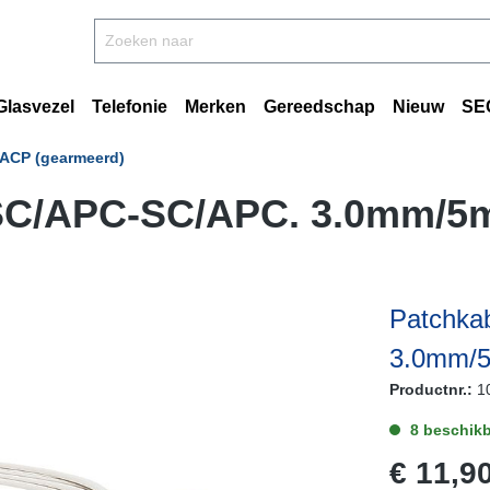
Glasvezel
Telefonie
Merken
Gereedschap
Nieuw
SE
ACP (gearmeerd)
SC/APC-SC/APC. 3.0mm/5m
Patchka
3.0mm/5
Productnr.:
1
8 beschikb
€ 11,9