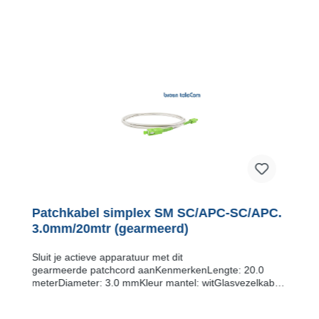
Patchkabel simplex SM SC/APC-SC/APC.
3.0mm/20mtr (gearmeerd)
Sluit je actieve apparatuur met dit
gearmeerde patchcord aanKenmerkenLengte: 20.0
meterDiameter: 3.0 mmKleur mantel: witGlasvezelkabel
gearmeerdType glasvezel: G.657.A2​