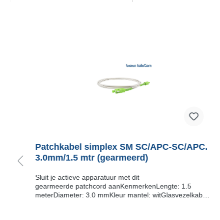
.
Patchkabel simplex SM SC/APC-SC/APC.
3.0mm/1.5 mtr (gearmeerd)
Sluit je actieve apparatuur met dit
gearmeerde patchcord aanKenmerkenLengte: 1.5
l
meterDiameter: 3.0 mmKleur mantel: witGlasvezelkabel
gearmeerdType glasvezel: G.657.A2​