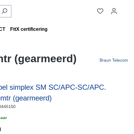
CT
FttX certificering
tr (gearmeerd)
Braun Telecom
bel simplex SM SC/APC-SC/APC.
mtr (gearmeerd)
0445150
aar
0