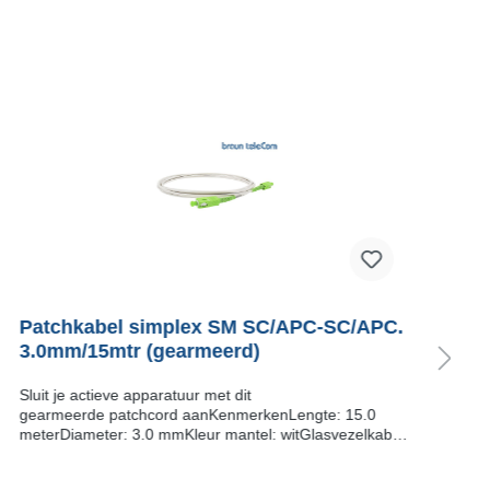
Patchkabel simplex SM SC/APC-SC/APC.
P
3.0mm/15mtr (gearmeerd)
3
Sluit je actieve apparatuur met dit
S
gearmeerde patchcord aanKenmerkenLengte: 15.0
g
meterDiameter: 3.0 mmKleur mantel: witGlasvezelkabel
m
gearmeerdType glasvezel: G.657.A2​
g