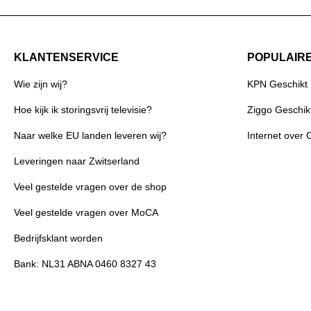
met de meegeleverde adapter via het stopcontact
gegevensoverdracht via de meegeleverde micro-USB-
kabel De OTDR-1000 wordt geleverd inclusief FC. SC
en LC (PC/UPC) OTDR-adapters voor glasvezelkabels.
KLANTENSERVICE
POPULAIR
downloadbare software (ook te vinden in de
downloadsectie van deze productpagina). netsnoer met
Wie zijn wij?
KPN Geschikt
stekkeradapters. alcoholdoekjes en handleiding Gratis
updates en software downloads
Hoe kijk ik storingsvrij televisie?
Ziggo Geschik
Naar welke EU landen leveren wij?
Internet over 
Leveringen naar Zwitserland
Veel gestelde vragen over de shop
Veel gestelde vragen over MoCA
Bedrijfsklant worden
Bank: NL31 ABNA 0460 8327 43