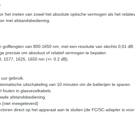
A
or het meten van zowel het absolute optische vermogen als het relati
ter met afstandsbediening.
golflengten van 800-1650 nm, met een resolutie van slechts 0,01 dB.
ge precisie om absoluut of relatief vermogen te bepalen.
, 1577, 1625, 1650 nm (+/- 0.2 dB).
uur gebruik.
utomatische uitschakeling van 10 minuten om de batterijen te sparen.
 fouten in glasvezelkabels.
uwde afstandsbediening.
n (niet meegeleverd)
toren direct op het apparaat aan te sluiten (de FC/SC-adapter is vo