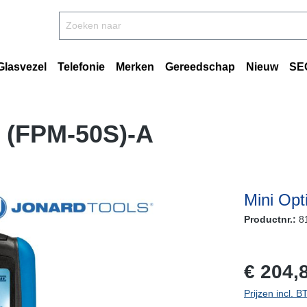
Glasvezel
Telefonie
Merken
Gereedschap
Nieuw
SE
r (FPM-50S)-A
Mini Opt
Productnr.:
8
vraag naar 
€ 204,
Prijzen incl. 