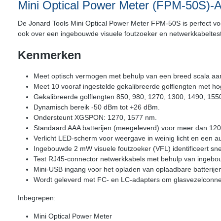
Mini Optical Power Meter (FPM-50S)-
De Jonard Tools Mini Optical Power Meter FPM-50S is perfect vo
ook over een ingebouwde visuele foutzoeker en netwerkkabeltes
Kenmerken
Meet optisch vermogen met behulp van een breed scala aan 
Meet 10 vooraf ingestelde gekalibreerde golflengten met ho
Gekalibreerde golflengten 850, 980, 1270, 1300, 1490, 1550
Dynamisch bereik -50 dBm tot +26 dBm.
Ondersteunt XGSPON: 1270, 1577 nm.
Standaard AAA batterijen (meegeleverd) voor meer dan 120 
Verlicht LED-scherm voor weergave in weinig licht en een a
Ingebouwde 2 mW visuele foutzoeker (VFL) identificeert snel
Test RJ45-connector netwerkkabels met behulp van ingebo
Mini-USB ingang voor het opladen van oplaadbare batterije
Wordt geleverd met FC- en LC-adapters om glasvezelconnec
Inbegrepen:
Mini Optical Power Meter