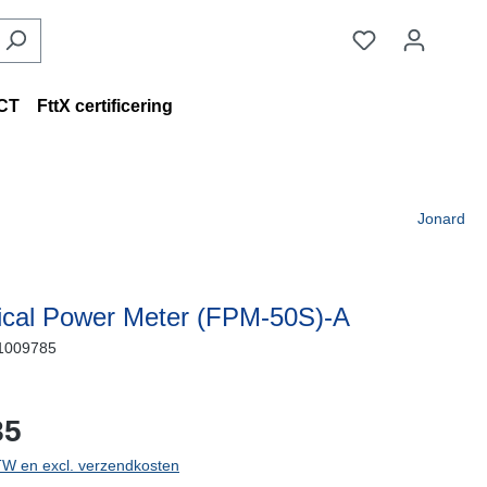
CT
FttX certificering
Jonard
ical Power Meter (FPM-50S)-A
1009785
de levertijd
85
BTW en excl. verzendkosten