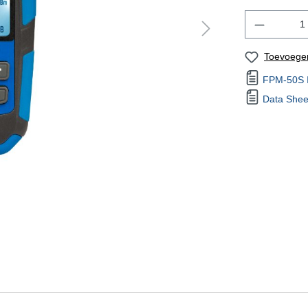
Toevoegen
FPM-50S In
Data Shee