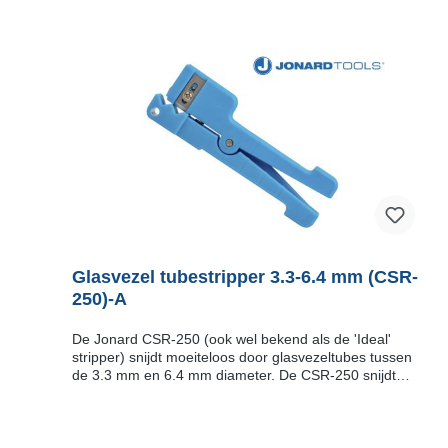
Glasvezel tubestripper 3.3-6.4 mm (CSR-
250)-A
De Jonard CSR-250 (ook wel bekend als de 'Ideal'
stripper) snijdt moeiteloos door glasvezeltubes tussen
de 3.3 mm en 6.4 mm diameter. De CSR-250 snijdt
zowel in de lengterichting ('slitting') als ook rondom
('ringing") de glasvezeltube. Door het handvat in te
korten op de middelste inkeping is deze CSR-250 ook
uitstekend geschikt zijn werk je de tube of