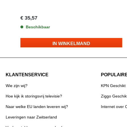
glasvezelkabel rondom moet snijden.Met de CSR-250
komen 3 reserve mesjes met een rond snijvlak en recht
snijvlak.KenmerkenMesdiepte instelbaar 3.3-6.4
€ 35,57
mmHandig klein formaatHandvaten in te korten om in
kleine ruimte rondom te kunnen snijdenInclusief 3
Beschikbaar
reservemesjes (met ronde en rechte snijvlakken)Kleur:
blauwTip: weinig werkruimte om rondom te snijden?
Verkort de handels vanaf het middelste streepje!
IN WINKELMAND
KLANTENSERVICE
POPULAIR
Wie zijn wij?
KPN Geschikt
Hoe kijk ik storingsvrij televisie?
Ziggo Geschik
Naar welke EU landen leveren wij?
Internet over 
Leveringen naar Zwitserland