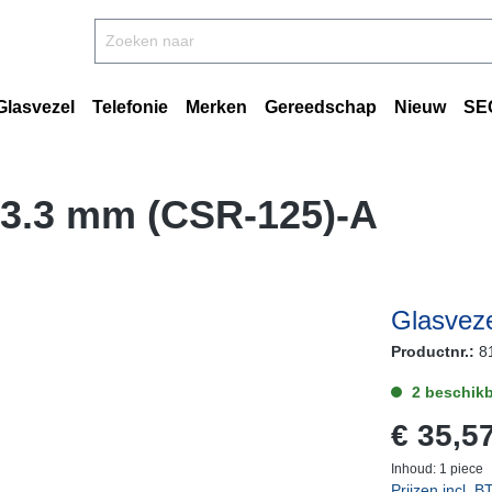
Glasvezel
Telefonie
Merken
Gereedschap
Nieuw
SE
0-3.3 mm (CSR-125)-A
Glasveze
Productnr.:
8
2 beschikb
€ 35,5
Inhoud:
1 piece
Prijzen incl. 