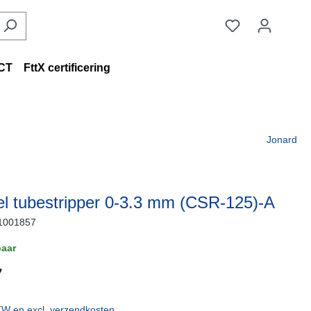
CT
FttX certificering
Jonard
l tubestripper 0-3.3 mm (CSR-125)-A
1001857
aar
7
BTW en excl. verzendkosten