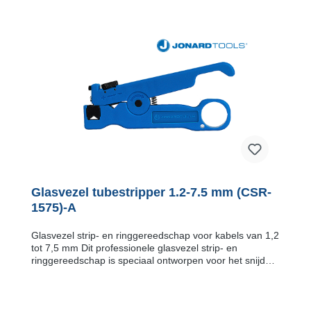
Glasvezel tubestripper 1.2-7.5 mm (CSR-
1575)-A
Glasvezel strip- en ringgereedschap voor kabels van 1,2
tot 7,5 mm Dit professionele glasvezel strip- en
ringgereedschap is speciaal ontworpen voor het snijden
en ringen van glasvezelkabels, buffertubes en
kabelmantels met een diameter van 1,2 mm tot 7,5 mm.
Dankzij het slimme ontwerp is dit gereedschap
onmisbaar voor elke installateur die snel en nauwkeurig